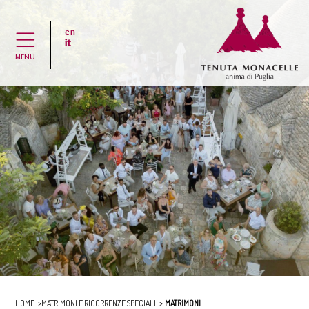
en
H
it
MENU
HOME
MATRIMONI E RICORRENZE SPECIALI
MATRIMONI