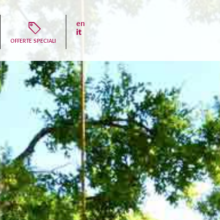
en
T
it
OFFERTE SPECIALI