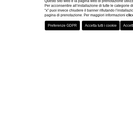
Questo sito web e la pagina web di prenotazione utilizz
Per acconsentire all’installazione di tutte le categorie 
“x” puoi invece chiudere il banner rifiutando l’installazi
pagina di prenotazione. Per maggiori informazioni
clic
ESPLORA
HOME
AREA PRESS
AREA PRESS