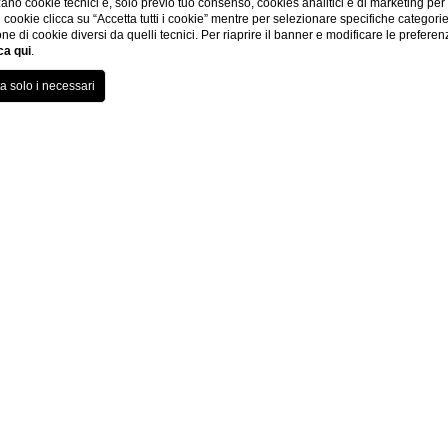
ano cookie tecnici e, solo previo tuo consenso, cookies analitici e di marketing per
di cookie clicca su “Accetta tutti i cookie” mentre per selezionare specifiche categori
one di cookie diversi da quelli tecnici. Per riaprire il banner e modificare le preferen
ca qui
.