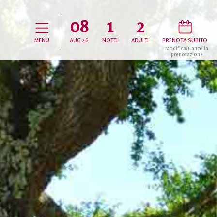
08
1
2
D
H
MENU
AUG
26
NOTTI
ADULTI
PRENOTA SUBITO
Modifica/Cancella
prenotazione