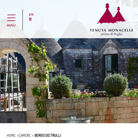
en
H
it
MENU
HOME
CAMERE
BORGO DEI TRULLI