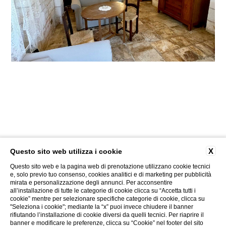
CONTATTI
DATI SOCIETARI
PRIVACY
AREA PRESS
X
Questo sito web utilizza i cookie
Questo sito web e la pagina web di prenotazione utilizzano cookie tecnici
COOKIE POLICY
ACCESSIBILITÀ
e, solo previo tuo consenso, cookies analitici e di marketing per pubblicità
mirata e personalizzazione degli annunci. Per acconsentire
all’installazione di tutte le categorie di cookie clicca su “Accetta tutti i
cookie” mentre per selezionare specifiche categorie di cookie, clicca su
Tenuta Monacelle
"Seleziona i cookie"; mediante la “x” puoi invece chiudere il banner
Strada Monacelle, 70043 Monopoli BA
rifiutando l’installazione di cookie diversi da quelli tecnici. Per riaprire il
Tel.
+39 080 930.99.42
banner e modificare le preferenze, clicca su “Cookie” nel footer del sito